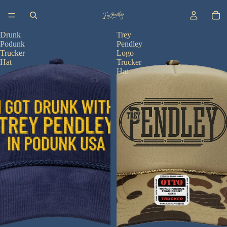
Drunk
Trey
Podunk
Pendley
Trucker
Logo
Hat
Trucker
Hat